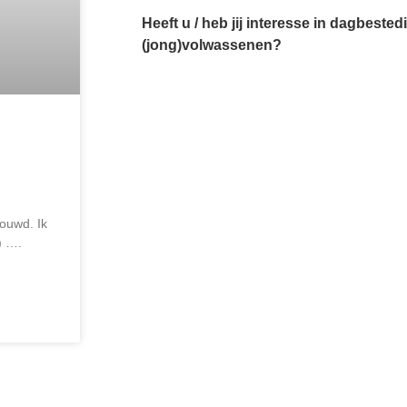
Heeft u / heb jij interesse in dagbest
(jong)volwassenen?
rouwd. Ik
) ….